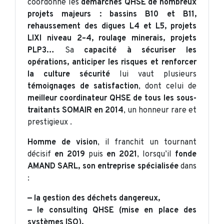
coordonne les
démarches QHSE de nombreux
projets majeurs : bassins B10 et B11,
rehaussement des digues L4 et L5, projets
LIXI niveau 2–4, roulage minerais, projets
PLP3…
Sa
capacité à sécuriser les
opérations, anticiper les risques et renforcer
la culture sécurité
lui vaut plusieurs
témoignages de satisfaction
, dont celui de
meilleur coordinateur QHSE de tous les sous-
traitants SOMAIR en 2014
, un honneur rare et
prestigieux .
Homme de vision
, il franchit un tournant
décisif
en
2019
puis
en 2021
, lorsqu’il
fonde
AMAND SARL, son entreprise spécialisée
dans
:
— la gestion des déchets dangereux,
— le consulting QHSE (mise en place des
systèmes ISO),